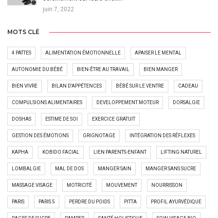
juin 7, 2022
MOTS CLÉ
4 PATTES
ALIMENTATION ÉMOTIONNELLE
APAISER LE MENTAL
AUTONOMIE DU BÉBÉ
BIEN-ÊTRE AU TRAVAIL
BIEN MANGER
BIEN VIVRE
BILAN D'APPÉTENCES
BÉBÉ SUR LE VENTRE
CADEAU
COMPULSIONS ALIMENTAIRES
DEVELOPPEMENT MOTEUR
DORSALGIE
DOSHAS
ESTIME DE SOI
EXERCICE GRATUIT
GESTION DES ÉMOTIONS
GRIGNOTAGE
INTÉGRATION DES RÉFLEXES
KAPHA
KOBIDO FACIAL
LIEN PARENTS-ENFANT
LIFTING NATUREL
LOMBALGIE
MAL DE DOS
MANGER SAIN
MANGER SANS SUCRE
MASSAGE VISAGE
MOTRICITÉ
MOUVEMENT
NOURRISSON
PARIS
PARIS 5
PERDRE DU POIDS
PITTA
PROFIL AYURVÉDIQUE