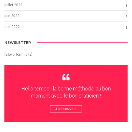
juillet 2022
1
juin 2022
5
mai 2022
1
NEWSLETTER
[sibwp_form id=2]
Hello tempo : la bonne méthode, au bon
moment avec le bon praticien !
À DÉCOUVRIR