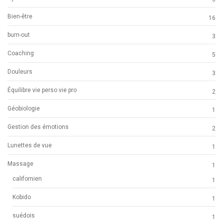
Bien-être
16
burn-out
3
Coaching
5
Douleurs
3
Équilibre vie perso vie pro
2
Géobiologie
1
Gestion des émotions
2
Lunettes de vue
1
Massage
1
californien
1
Kobido
1
suédois
1