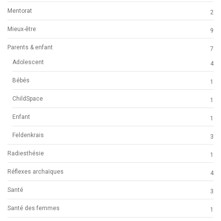
Mentorat
2
Mieux-être
9
Parents & enfant
7
Adolescent
4
Bébés
1
ChildSpace
1
Enfant
1
Feldenkrais
3
Radiesthésie
1
Réflexes archaïques
4
Santé
3
Santé des femmes
1